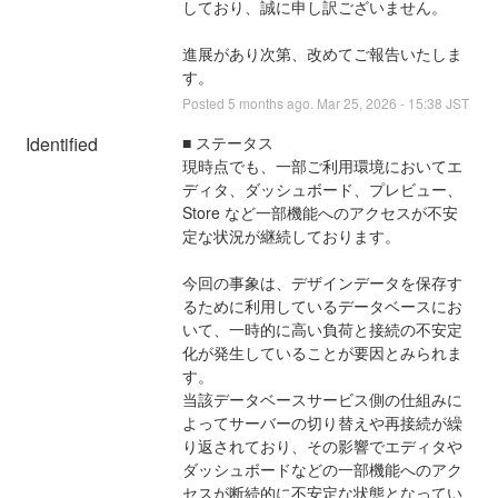
しており、誠に申し訳ございません。
進展があり次第、改めてご報告いたしま
す。
Posted
5
months ago.
Mar
25
,
2026
-
15:38
JST
Identified
■ ステータス
現時点でも、一部ご利用環境においてエ
ディタ、ダッシュボード、プレビュー、
Store など一部機能へのアクセスが不安
定な状況が継続しております。
今回の事象は、デザインデータを保存す
るために利用しているデータベースにお
いて、一時的に高い負荷と接続の不安定
化が発生していることが要因とみられま
す。
当該データベースサービス側の仕組みに
よってサーバーの切り替えや再接続が繰
り返されており、その影響でエディタや
ダッシュボードなどの一部機能へのアク
セスが断続的に不安定な状態となってい