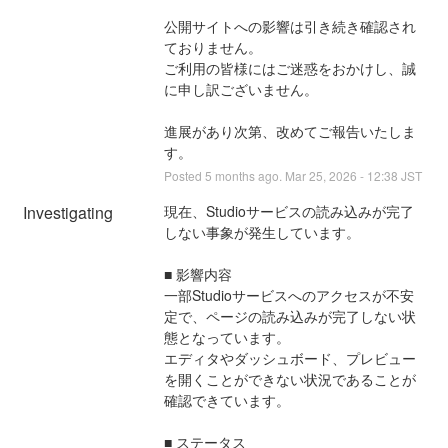
公開サイトへの影響は引き続き確認され
ておりません。
ご利用の皆様にはご迷惑をおかけし、誠
に申し訳ございません。
進展があり次第、改めてご報告いたしま
す。
Posted
5
months ago.
Mar
25
,
2026
-
12:38
JST
Investigating
現在、Studioサービスの読み込みが完了
しない事象が発生しています。
■ 影響内容
一部Studioサービスへのアクセスが不安
定で、ページの読み込みが完了しない状
態となっています。
エディタやダッシュボード、プレビュー
を開くことができない状況であることが
確認できています。
■ ステータス