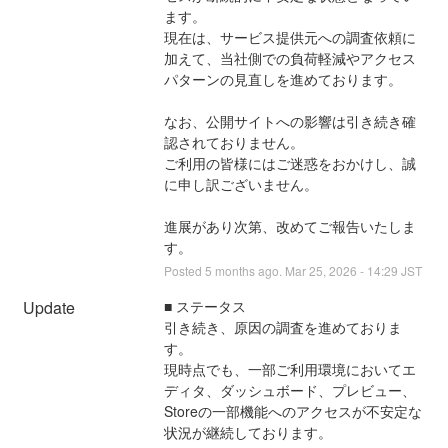
ます。
現在は、サービス提供元への調査依頼に
加えて、当社側での負荷軽減やアクセス
パターンの見直しを進めております。
なお、公開サイトへの影響は引き続き確
認されておりません。
ご利用の皆様にはご迷惑をおかけし、誠
に申し訳ございません。
進展があり次第、改めてご報告いたしま
す。
Posted
5
months ago.
Mar
25
,
2026
-
14:29
JST
Update
■ ステータス
引き続き、原因の調査を進めておりま
す。
現時点でも、一部ご利用環境においてエ
ディタ、ダッシュボード、プレビュー、
Storeの一部機能へのアクセスが不安定な
状況が継続しております。