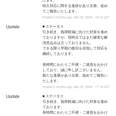
恒久対応に関する進捗があり次第、改め
てご報告いたします。
Posted
5
months ago.
Mar
25
,
2026
-
19:15
JST
Update
■ ステータス
引き続き、負荷軽減に向けた対策を進め
ておりますが、現時点ではまだ確実な解
消見込みは立っておりません。
できる限り早期の復旧を目指して対応を
継続しております。
長時間にわたりご不便・ご迷惑をおかけ
しており、誠に申し訳ございません。
新たな進展があり次第、改めてご報告い
たします。
Posted
5
months ago.
Mar
25
,
2026
-
17:18
JST
Update
■ ステータス
引き続き、負荷軽減に向けた対策を進め
ております。
長時間にわたりご不便・ご迷惑をおかけ