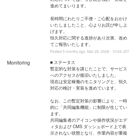
進めてまいります。
長時間にわたりご不便・ご心配をおかけ
いたしましたこと、心よりお詫び申し上
げます。
恒久対応に関する進捗があり次第、改め
てご報告いたします。
Posted
5
months ago.
Mar
26
,
2026
-
10:04
JST
Monitoring
■ ステータス
暫定的な対策を講じたことで、サービス
へのアクセスが復旧いたしました。
現在は安定稼働のモニタリングと、恒久
対応の検討・実装を進めています。
なお、この暫定対策の影響により、一時
的に「共同編集機能」に制限が生じてい
ます。
共同編集者のアイコンや操作状況がエデ
ィタおよび CMS ダッシュボード上で表
示されない状態となり、作業内容が重複